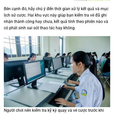
Bên cạnh đó, hãy chú ý đến thời gian xử lý kết quả và mục
lịch sử cược. Hai khu vực này giúp bạn kiểm tra vé đã ghi
nhận thành công hay chưa, kết quả tính theo phiên nào và
có phát sinh sai sót thao tác hay không.
Người chơi nên kiểm tra kỹ kỳ quay và vé cược trước khi