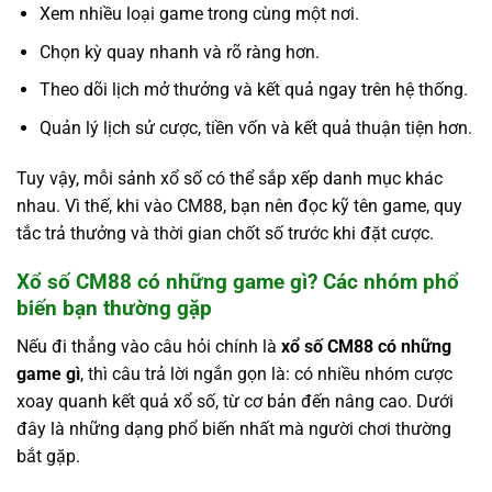
Xem nhiều loại game trong cùng một nơi.
Chọn kỳ quay nhanh và rõ ràng hơn.
Theo dõi lịch mở thưởng và kết quả ngay trên hệ thống.
Quản lý lịch sử cược, tiền vốn và kết quả thuận tiện hơn.
Tuy vậy, mỗi sảnh xổ số có thể sắp xếp danh mục khác
nhau. Vì thế, khi vào CM88, bạn nên đọc kỹ tên game, quy
tắc trả thưởng và thời gian chốt số trước khi đặt cược.
Xổ số CM88 có những game gì? Các nhóm phổ
biến bạn thường gặp
Nếu đi thẳng vào câu hỏi chính là
xổ số CM88 có những
game gì
, thì câu trả lời ngắn gọn là: có nhiều nhóm cược
xoay quanh kết quả xổ số, từ cơ bản đến nâng cao. Dưới
đây là những dạng phổ biến nhất mà người chơi thường
bắt gặp.