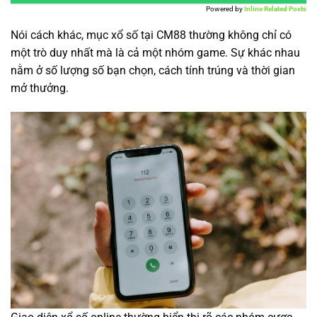
Powered by
Inline Related Posts
Nói cách khác, mục xổ số tại CM88 thường không chỉ có
một trò duy nhất mà là cả một nhóm game. Sự khác nhau
nằm ở số lượng số bạn chọn, cách tính trúng và thời gian
mở thưởng.