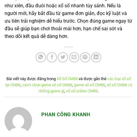
như xiên, đầu đuôi hoặc xổ số nhanh tùy sảnh. Nếu là
người mới, hãy bắt đầu từ game đơn giản, đọc kỹ luật và
ưu tiên trải nghiệm dễ hiểu trước. Chọn đúng game ngay từ
đầu sẽ giúp bạn chơi thoải mái hơn, hạn chế sai sót và
theo dõi kết quả dễ dàng hơn.
Bài viết này được đăng trong
Xổ Số CM88
và được gắn thẻ
các loại xổ số
tại CM88
,
cách chọn game xổ số CM88
,
game xổ số CM88
,
xổ số CM88 có
những game gì
,
xổ số online CM88
.
PHAN CÔNG KHANH