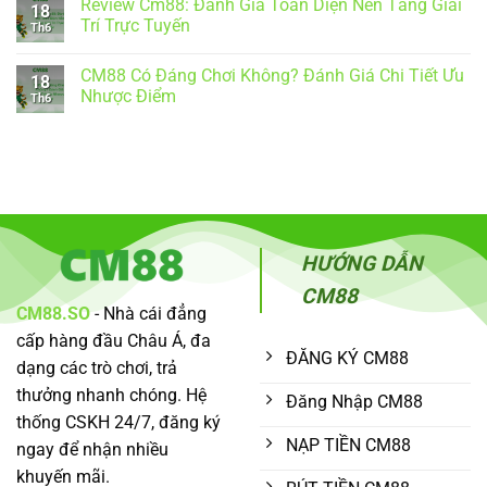
Review Cm88: Đánh Giá Toàn Diện Nền Tảng Giải
Và
Tiền
bình
18
Giải
Bao
luận
Trí Trực Tuyến
Th6
Pháp
Lâu
ở
Khắc
–
Cm88
Không
Phục
Giải
Có
có
CM88 Có Đáng Chơi Không? Đánh Giá Chi Tiết Ưu
Hiệu
Đáp
An
bình
18
Quả
Thắc
Toàn
luận
Nhược Điểm
Th6
Mắc
Không?
ở
Cho
Đánh
Review
Không
Hội
Giá
Cm88:
có
Viên
Bảo
Đánh
bình
Mật
Giá
luận
Và
Toàn
ở
Uy
Diện
CM88
Tín
Nền
Có
Nền
Tảng
Đáng
Tảng
Giải
Chơi
Trí
Không?
HƯỚNG DẪN
Trực
Đánh
Tuyến
Giá
Chi
CM88
Tiết
CM88.SO
- Nhà cái đẳng
Ưu
Nhược
cấp hàng đầu Châu Á, đa
Điểm
ĐĂNG KÝ CM88
dạng các trò chơi, trả
thưởng nhanh chóng. Hệ
Đăng Nhập CM88
thống CSKH 24/7, đăng ký
NẠP TIỀN CM88
ngay để nhận nhiều
khuyến mãi.