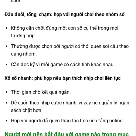
sảnh.
Đầu đuôi, tổng, chạm: hợp với người chơi theo nhóm số
Không cần chốt đúng một con số cụ thể trong mọi
trường hợp.
Thường được chọn bởi người có thói quen soi cầu theo
dạng nhóm.
Cần đọc kỹ vì mỗi game có cách tính khác nhau.
Xổ số nhanh: phù hợp nếu bạn thích nhịp chơi liên tục
Thời gian chờ kết quả ngắn.
Dễ cuốn theo nhịp cược nhanh, vì vậy nên quản lý ngân
sách chặt hơn.
Hợp với người đã quen thao tác trên nền tảng online.
Người mới nên bắt đầu với game nào trong mục