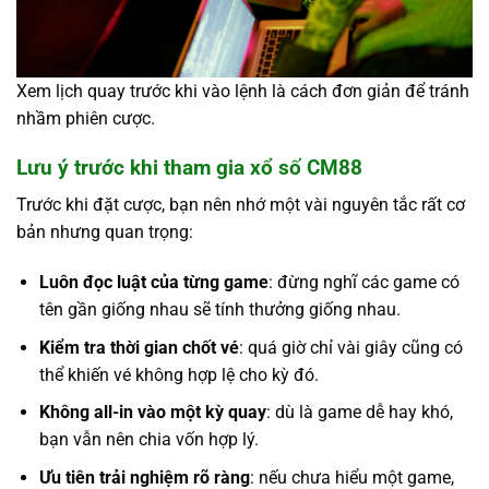
Xem lịch quay trước khi vào lệnh là cách đơn giản để tránh
nhầm phiên cược.
Lưu ý trước khi tham gia xổ số CM88
Trước khi đặt cược, bạn nên nhớ một vài nguyên tắc rất cơ
bản nhưng quan trọng:
Luôn đọc luật của từng game
: đừng nghĩ các game có
tên gần giống nhau sẽ tính thưởng giống nhau.
Kiểm tra thời gian chốt vé
: quá giờ chỉ vài giây cũng có
thể khiến vé không hợp lệ cho kỳ đó.
Không all-in vào một kỳ quay
: dù là game dễ hay khó,
bạn vẫn nên chia vốn hợp lý.
Ưu tiên trải nghiệm rõ ràng
: nếu chưa hiểu một game,