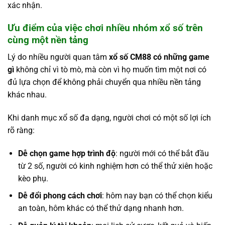
xác nhận.
Ưu điểm của việc chơi nhiều nhóm xổ số trên
cùng một nền tảng
Lý do nhiều người quan tâm
xổ số CM88 có những game
gì
không chỉ vì tò mò, mà còn vì họ muốn tìm một nơi có
đủ lựa chọn để không phải chuyển qua nhiều nền tảng
khác nhau.
Khi danh mục xổ số đa dạng, người chơi có một số lợi ích
rõ ràng:
Dễ chọn game hợp trình độ
: người mới có thể bắt đầu
từ 2 số, người có kinh nghiệm hơn có thể thử xiên hoặc
kèo phụ.
Dễ đổi phong cách chơi
: hôm nay bạn có thể chọn kiểu
an toàn, hôm khác có thể thử dạng nhanh hơn.