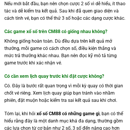
Nếu mới bắt đầu, bạn nên chọn cược 2 số vì dễ hiểu, ít thao
tác và dễ kiểm tra kết quả. Sau khi đã quen giao diện và
cách tính vé, bạn có thể thử 3 số hoặc các dạng cược khác.
Các game xổ số trên CM88 có giống nhau không?
Không giống hoàn toàn. Dù đều dựa trên kết quả mở
thưởng, mỗi game có cách chọn số, điều kiện thắng và
mức trả thưởng khác nhau. Bạn nên đọc kỹ mô tả từng
game trước khi xác nhận vé.
Có cần xem lịch quay trước khi đặt cược không?
Có. Đây là bước rất quan trọng vì mỗi kỳ quay có thời gian
chốt vé riêng. Xem lịch quay giúp bạn tránh vào nhầm
phiên, đặt muộn hoặc kiểm tra sai kết quả sau khi chơi.
Tóm lại, khi hỏi
xổ số CM88 có những game gì
, bạn có thể
hiểu rằng đây là một danh mục khá đa dạng, thường gồm
các lựa chọn từ cơ bản như 2 số, 3 số đến nâng cao hơn