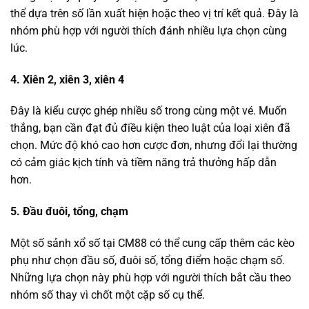
thể dựa trên số lần xuất hiện hoặc theo vị trí kết quả. Đây là
nhóm phù hợp với người thích đánh nhiều lựa chọn cùng
lúc.
4. Xiên 2, xiên 3, xiên 4
Đây là kiểu cược ghép nhiều số trong cùng một vé. Muốn
thắng, bạn cần đạt đủ điều kiện theo luật của loại xiên đã
chọn. Mức độ khó cao hơn cược đơn, nhưng đổi lại thường
có cảm giác kịch tính và tiềm năng trả thưởng hấp dẫn
hơn.
5. Đầu đuôi, tổng, chạm
Một số sảnh xổ số tại CM88 có thể cung cấp thêm các kèo
phụ như chọn đầu số, đuôi số, tổng điểm hoặc chạm số.
Những lựa chọn này phù hợp với người thích bắt cầu theo
nhóm số thay vì chốt một cặp số cụ thể.