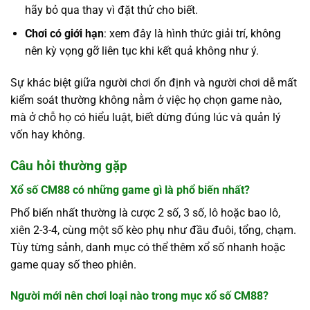
hãy bỏ qua thay vì đặt thử cho biết.
Chơi có giới hạn
: xem đây là hình thức giải trí, không
nên kỳ vọng gỡ liên tục khi kết quả không như ý.
Sự khác biệt giữa người chơi ổn định và người chơi dễ mất
kiểm soát thường không nằm ở việc họ chọn game nào,
mà ở chỗ họ có hiểu luật, biết dừng đúng lúc và quản lý
vốn hay không.
Câu hỏi thường gặp
Xổ số CM88 có những game gì là phổ biến nhất?
Phổ biến nhất thường là cược 2 số, 3 số, lô hoặc bao lô,
xiên 2-3-4, cùng một số kèo phụ như đầu đuôi, tổng, chạm.
Tùy từng sảnh, danh mục có thể thêm xổ số nhanh hoặc
game quay số theo phiên.
Người mới nên chơi loại nào trong mục xổ số CM88?