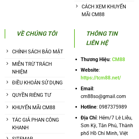
CÁCH XEM KHUYẾN
MÃI CM88
VỀ CHÚNG TÔI
THÔNG TIN
LIÊN HỆ
CHÍNH SÁCH BẢO MẬT
Thương Hiệu
:
CM88
MIỄN TRỪ TRÁCH
Website
:
NHIỆM
https://tcm88.net/
ĐIỀU KHOẢN SỬ DỤNG
Email
:
QUYỀN RIÊNG TƯ
cm88so@gmail.com
Hotline
:
0987375989
KHUYẾN MÃI CM88
Địa Chỉ
:
Hẻm/7 Lê Liễu,
TÁC GIẢ PHAN CÔNG
Sơn Kỳ, Tân Phú, Thành
KHANH
phố Hồ Chí Minh, Việt
SITEMAP