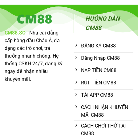
Tín
Nền
Có
Nền
Tảng
Đáng
Tảng
Giải
Chơi
Trí
Không?
HƯỚNG DẪN
Trực
Đánh
Tuyến
Giá
Chi
CM88
Tiết
CM88.SO
- Nhà cái đẳng
Ưu
Nhược
cấp hàng đầu Châu Á, đa
Điểm
ĐĂNG KÝ CM88
dạng các trò chơi, trả
thưởng nhanh chóng. Hệ
Đăng Nhập CM88
thống CSKH 24/7, đăng ký
NẠP TIỀN CM88
ngay để nhận nhiều
khuyến mãi.
RÚT TIỀN CM88
TẢI APP CM88
CÁCH NHẬN KHUYẾN
MÃI CM88
CÁCH CHƠI THỬ TẠI
CM88