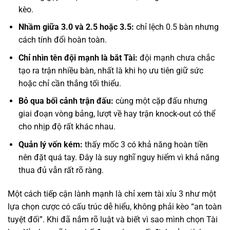
kèo.
Nhầm giữa 3.0 và 2.5 hoặc 3.5:
chỉ lệch 0.5 bàn nhưng
cách tính đổi hoàn toàn.
Chỉ nhìn tên đội mạnh là bắt Tài:
đội mạnh chưa chắc
tạo ra trận nhiều bàn, nhất là khi họ ưu tiên giữ sức
hoặc chỉ cần thắng tối thiểu.
Bỏ qua bối cảnh trận đấu:
cùng một cặp đấu nhưng
giai đoạn vòng bảng, lượt về hay trận knock-out có thể
cho nhịp độ rất khác nhau.
Quản lý vốn kém:
thấy mốc 3 có khả năng hoàn tiền
nên đặt quá tay. Đây là suy nghĩ nguy hiểm vì khả năng
thua đủ vẫn rất rõ ràng.
Một cách tiếp cận lành mạnh là chỉ xem tài xỉu 3 như một
lựa chọn cược có cấu trúc dễ hiểu, không phải kèo “an toàn
tuyệt đối”. Khi đã nắm rõ luật và biết vì sao mình chọn Tài