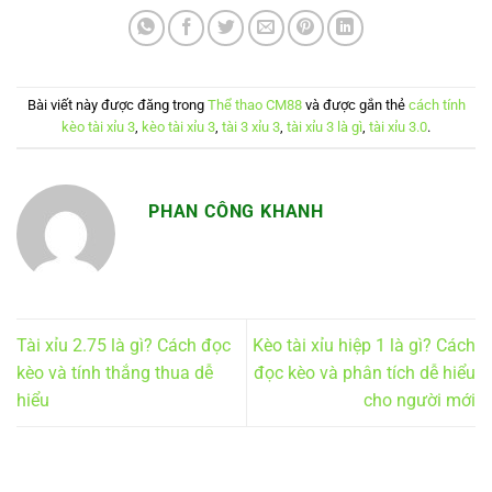
Bài viết này được đăng trong
Thể thao CM88
và được gắn thẻ
cách tính
kèo tài xỉu 3
,
kèo tài xỉu 3
,
tài 3 xỉu 3
,
tài xỉu 3 là gì
,
tài xỉu 3.0
.
PHAN CÔNG KHANH
Tài xỉu 2.75 là gì? Cách đọc
Kèo tài xỉu hiệp 1 là gì? Cách
kèo và tính thắng thua dễ
đọc kèo và phân tích dễ hiểu
hiểu
cho người mới