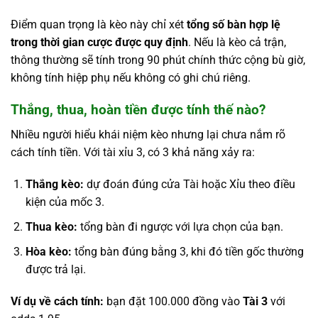
Điểm quan trọng là kèo này chỉ xét
tổng số bàn hợp lệ
trong thời gian cược được quy định
. Nếu là kèo cả trận,
thông thường sẽ tính trong 90 phút chính thức cộng bù giờ,
không tính hiệp phụ nếu không có ghi chú riêng.
Thắng, thua, hoàn tiền được tính thế nào?
Nhiều người hiểu khái niệm kèo nhưng lại chưa nắm rõ
cách tính tiền. Với tài xỉu 3, có 3 khả năng xảy ra:
Thắng kèo:
dự đoán đúng cửa Tài hoặc Xỉu theo điều
kiện của mốc 3.
Thua kèo:
tổng bàn đi ngược với lựa chọn của bạn.
Hòa kèo:
tổng bàn đúng bằng 3, khi đó tiền gốc thường
được trả lại.
Ví dụ về cách tính:
bạn đặt 100.000 đồng vào
Tài 3
với