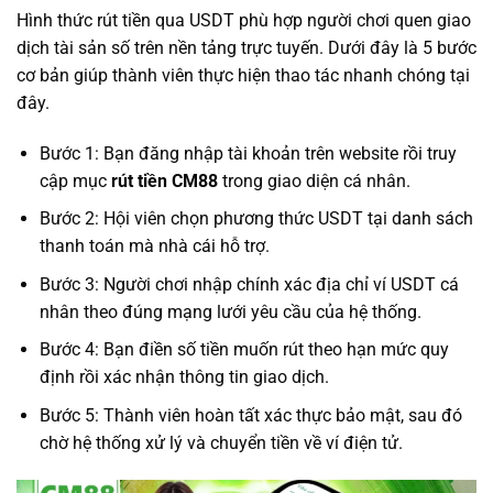
Hình thức rút tiền qua USDT phù hợp người chơi quen giao
dịch tài sản số trên nền tảng trực tuyến. Dưới đây là 5 bước
cơ bản giúp thành viên thực hiện thao tác nhanh chóng tại
đây.
Bước 1: Bạn đăng nhập tài khoản trên website rồi truy
cập mục
rút tiền CM88
trong giao diện cá nhân.
Bước 2: Hội viên chọn phương thức USDT tại danh sách
thanh toán mà nhà cái hỗ trợ.
Bước 3: Người chơi nhập chính xác địa chỉ ví USDT cá
nhân theo đúng mạng lưới yêu cầu của hệ thống.
Bước 4: Bạn điền số tiền muốn rút theo hạn mức quy
định rồi xác nhận thông tin giao dịch.
Bước 5: Thành viên hoàn tất xác thực bảo mật, sau đó
chờ hệ thống xử lý và chuyển tiền về ví điện tử.