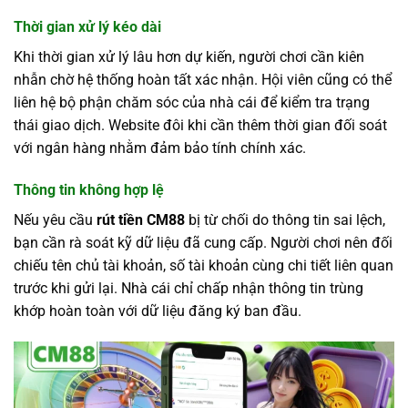
Thời gian xử lý kéo dài
Khi thời gian xử lý lâu hơn dự kiến, người chơi cần kiên
nhẫn chờ hệ thống hoàn tất xác nhận. Hội viên cũng có thể
liên hệ bộ phận chăm sóc của nhà cái để kiểm tra trạng
thái giao dịch. Website đôi khi cần thêm thời gian đối soát
với ngân hàng nhằm đảm bảo tính chính xác.
Thông tin không hợp lệ
Nếu yêu cầu
rút tiền CM88
bị từ chối do thông tin sai lệch,
bạn cần rà soát kỹ dữ liệu đã cung cấp. Người chơi nên đối
chiếu tên chủ tài khoản, số tài khoản cùng chi tiết liên quan
trước khi gửi lại. Nhà cái chỉ chấp nhận thông tin trùng
khớp hoàn toàn với dữ liệu đăng ký ban đầu.