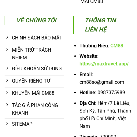
MÃI CM88
VỀ CHÚNG TÔI
THÔNG TIN
LIÊN HỆ
CHÍNH SÁCH BẢO MẬT
Thương Hiệu
:
CM88
MIỄN TRỪ TRÁCH
Website
:
NHIỆM
https://maxtravel.app/
ĐIỀU KHOẢN SỬ DỤNG
Email
:
QUYỀN RIÊNG TƯ
cm88so@gmail.com
Hotline
:
0987375989
KHUYẾN MÃI CM88
Địa Chỉ
:
Hẻm/7 Lê Liễu,
TÁC GIẢ PHAN CÔNG
Sơn Kỳ, Tân Phú, Thành
KHANH
phố Hồ Chí Minh, Việt
SITEMAP
Nam
Zipcode
: 700000