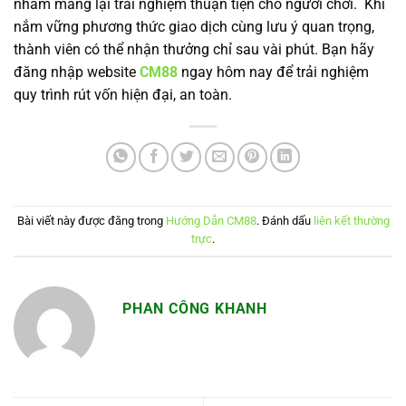
nhằm mang lại trải nghiệm thuận tiện cho người chơi. Khi
nắm vững phương thức giao dịch cùng lưu ý quan trọng,
thành viên có thể nhận thưởng chỉ sau vài phút. Bạn hãy
đăng nhập website
CM88
ngay hôm nay để trải nghiệm
quy trình rút vốn hiện đại, an toàn.
Bài viết này được đăng trong
Hướng Dẫn CM88
. Đánh dấu
liên kết thường
trực
.
PHAN CÔNG KHANH