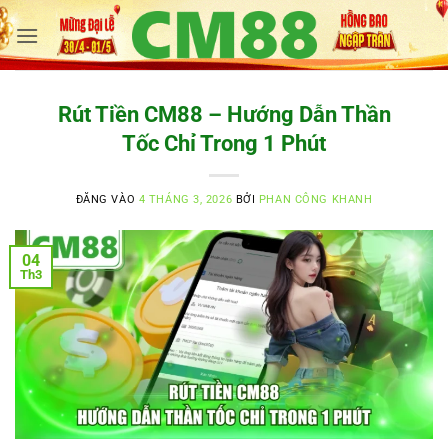
Bỏ
qua
nội
dung
Rút Tiền CM88 – Hướng Dẫn Thần
Tốc Chỉ Trong 1 Phút
ĐĂNG VÀO
4 THÁNG 3, 2026
BỞI
PHAN CÔNG KHANH
04
Th3