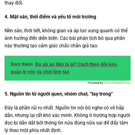
thay đổi.
4. Mặt sân, thời điểm và yếu tố môi trường
Nền sân, thời tiết, không gian và áp lực xung quanh có thể
ảnh hưởng đến diễn biến. Các bài phân tích bỏ qua phần
này thường tạo cảm giác chắc chắn giả tạo.
Xem thêm
Đá gà ăn tiền là gì? Cách theo dõi kèo,
quản lý vốn và chơi tỉnh táo
Powered by
Inline Related Posts
5. Nguồn tin từ người quen, nhóm chat, “tay trong”
Đây là phần rủi ro nhất. Nguồn tin nội bộ nghe có vẻ hấp
dẫn, nhưng lại rất khó xác minh. Không ít trường hợp người
đọc bị dẫn dắt bởi thông tin nửa đúng nửa sai để đẩy tâm
lý theo một phía nhất định.