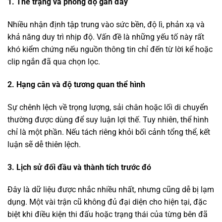
1. Thể trạng và phong độ gần đây
Nhiều nhận định tập trung vào sức bền, độ lì, phản xạ và
khả năng duy trì nhịp độ. Vấn đề là những yếu tố này rất
khó kiểm chứng nếu nguồn thông tin chỉ đến từ lời kể hoặc
clip ngắn đã qua chọn lọc.
2. Hạng cân và độ tương quan thể hình
Sự chênh lệch về trọng lượng, sải chân hoặc lối di chuyển
thường được dùng để suy luận lợi thế. Tuy nhiên, thể hình
chỉ là một phần. Nếu tách riêng khỏi bối cảnh tổng thể, kết
luận sẽ dễ thiên lệch.
3. Lịch sử đối đầu và thành tích trước đó
Đây là dữ liệu được nhắc nhiều nhất, nhưng cũng dễ bị lạm
dụng. Một vài trận cũ không đủ đại diện cho hiện tại, đặc
biệt khi điều kiện thi đấu hoặc trạng thái của từng bên đã