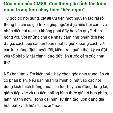
Góc nhìn của CM88: đọc thông tin tỉnh táo luôn
quan trọng hơn chạy theo “kèo ngon”
Từ góc độ nội dung,
CM88
ưu tiên một nguyên tắc rất rõ:
thông tin chỉ có giá trị khi giúp người đọc hiểu bối cảnh và
nhận diện rủi ro, chứ không phải đẩy họ vào quyết định
nóng vội. Với những chủ đề nhạy cảm như phân tích kèo
đá gà, cách tiếp cận an toàn nhất là giữ khoảng cách với
các lời khẳng định tuyệt đối, kiểm tra nguồn thật kỹ và đặt
yếu tố pháp lý, tài chính, đạo đức lên trước cảm xúc nhất
thời.
Nếu bạn tìm kiếm kiến thức, hãy chọn góc nhìn trung lập và
có phản biện. Nếu bạn nhận ra mình bị hút vào các nội
dung kích thích thắng thua liên tục, hãy chủ động dừng lại,
giảm tiếp xúc và ưu tiên những hình thức giải trí hợp pháp,
lành mạnh hơn. Trong dài hạn, sự tỉnh táo luôn đáng giá
hơn bất kỳ lời hứa “chắc ăn” nào.