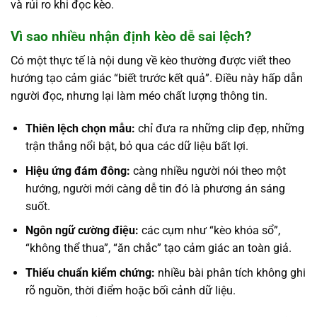
và rủi ro khi đọc kèo.
Vì sao nhiều nhận định kèo dễ sai lệch?
Có một thực tế là nội dung về kèo thường được viết theo
hướng tạo cảm giác “biết trước kết quả”. Điều này hấp dẫn
người đọc, nhưng lại làm méo chất lượng thông tin.
Thiên lệch chọn mẫu:
chỉ đưa ra những clip đẹp, những
trận thắng nổi bật, bỏ qua các dữ liệu bất lợi.
Hiệu ứng đám đông:
càng nhiều người nói theo một
hướng, người mới càng dễ tin đó là phương án sáng
suốt.
Ngôn ngữ cường điệu:
các cụm như “kèo khóa sổ”,
“không thể thua”, “ăn chắc” tạo cảm giác an toàn giả.
Thiếu chuẩn kiểm chứng:
nhiều bài phân tích không ghi
rõ nguồn, thời điểm hoặc bối cảnh dữ liệu.