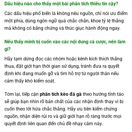
Dấu hiệu nào cho thấy một bài phân tích thiếu tin cậy?
Các dấu hiệu phổ biến là không nêu nguồn, chỉ nói ưu điểm
một phía, dùng ngôn ngữ quá chắc chắn, khoe tỷ lệ thắng
mà không có bằng chứng và thúc giục hành động ngay.
Nếu thấy mình bị cuốn vào các nội dung cá cược, nên làm
gì?
Hãy tạm dừng đọc các nhóm hoặc kênh kích thích thắng
thua, đặt giới hạn thời gian sử dụng, tránh đưa ra quyết
định khi đang muốn gỡ và tìm hỗ trợ từ người thân nếu
cảm thấy khó kiểm soát.
Tóm lại, tiếp cận
phân tích kèo đá gà
theo hướng tỉnh táo
sẽ giúp bạn nhìn rõ bản chất của các nhận định thay vì bị
cuốn theo lời hứa chắc thắng. Hãy ưu tiên kiểm chứng
nguồn, nhận diện rủi ro và giữ giới hạn rõ ràng trước mọi
quyết định liên quan đến chủ đề nhạy cảm này.