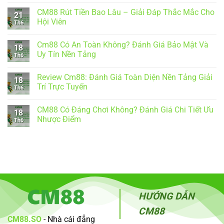
có
CM88 Rút Tiền Bao Lâu – Giải Đáp Thắc Mắc Cho
bình
21
luận
Hội Viên
Th6
ở
Cm88
Không
Lỗi
có
Cm88 Có An Toàn Không? Đánh Giá Bảo Mật Và
Xác
bình
18
Minh
luận
Uy Tín Nền Tảng
Th6
–
ở
Nguyên
CM88
Không
Nhân
Rút
có
Review Cm88: Đánh Giá Toàn Diện Nền Tảng Giải
Và
Tiền
bình
18
Giải
Bao
luận
Trí Trực Tuyến
Th6
Pháp
Lâu
ở
Khắc
–
Cm88
Không
Phục
Giải
Có
có
CM88 Có Đáng Chơi Không? Đánh Giá Chi Tiết Ưu
Hiệu
Đáp
An
bình
18
Quả
Thắc
Toàn
luận
Nhược Điểm
Th6
Mắc
Không?
ở
Cho
Đánh
Review
Không
Hội
Giá
Cm88:
có
Viên
Bảo
Đánh
bình
Mật
Giá
luận
Và
Toàn
ở
Uy
Diện
CM88
Tín
Nền
Có
Nền
Tảng
Đáng
Tảng
Giải
Chơi
Trí
Không?
HƯỚNG DẪN
Trực
Đánh
Tuyến
Giá
Chi
CM88
Tiết
CM88.SO
- Nhà cái đẳng
Ưu