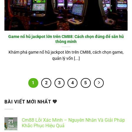
Game nổ hũ jackpot lớn trên CM88: Cách chọn đúng để săn hũ
thông minh
Khám phá game nổ hũ jackpot lớn trên CM88, cách chọn game,
quản lý vốn [...]
1
2
3
4
5
BÀI VIẾT MỚI NHẤT ️💚
Cm88 Lỗi Xác Minh – Nguyên Nhân Và Giải Pháp
21
Khắc Phục Hiệu Quả
Th6
Không