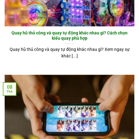
Quay hũ thủ công và quay tự động khác nhau gì? Cách chọn
kiểu quay phù hợp
Quay hũ thủ công và quay tự động khác nhau gì? Xem ngay sự
khác [...]
08
Th4