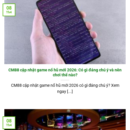
08
Th4
CM88 cập nhật game nổ hũ mới 2026: Có gì đáng chú ý và nên
chơi thế nào?
CM88 cập nhật game nổ hũ mới 2026 có gì đáng chú ý? Xem
ngay [...]
08
Th4