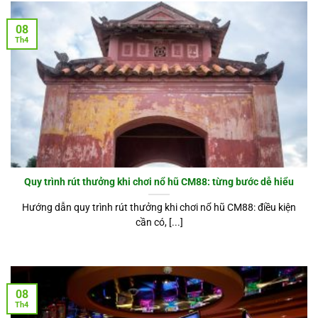
08
Th4
Quy trình rút thưởng khi chơi nổ hũ CM88: từng bước dễ hiểu
Hướng dẫn quy trình rút thưởng khi chơi nổ hũ CM88: điều kiện
cần có, [...]
08
Th4