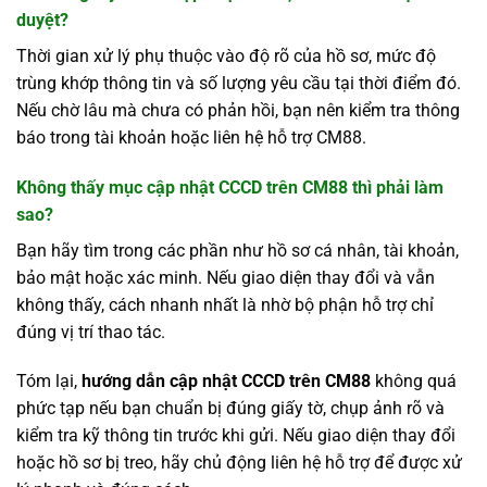
duyệt?
Thời gian xử lý phụ thuộc vào độ rõ của hồ sơ, mức độ
trùng khớp thông tin và số lượng yêu cầu tại thời điểm đó.
Nếu chờ lâu mà chưa có phản hồi, bạn nên kiểm tra thông
báo trong tài khoản hoặc liên hệ hỗ trợ CM88.
Không thấy mục cập nhật CCCD trên CM88 thì phải làm
sao?
Bạn hãy tìm trong các phần như hồ sơ cá nhân, tài khoản,
bảo mật hoặc xác minh. Nếu giao diện thay đổi và vẫn
không thấy, cách nhanh nhất là nhờ bộ phận hỗ trợ chỉ
đúng vị trí thao tác.
Tóm lại,
hướng dẫn cập nhật CCCD trên CM88
không quá
phức tạp nếu bạn chuẩn bị đúng giấy tờ, chụp ảnh rõ và
kiểm tra kỹ thông tin trước khi gửi. Nếu giao diện thay đổi
hoặc hồ sơ bị treo, hãy chủ động liên hệ hỗ trợ để được xử