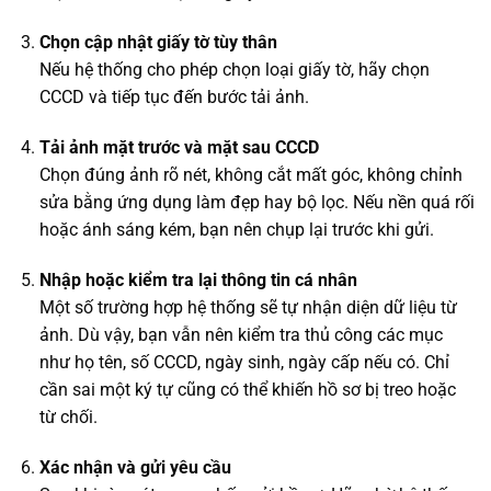
Chọn cập nhật giấy tờ tùy thân
Nếu hệ thống cho phép chọn loại giấy tờ, hãy chọn
CCCD và tiếp tục đến bước tải ảnh.
Tải ảnh mặt trước và mặt sau CCCD
Chọn đúng ảnh rõ nét, không cắt mất góc, không chỉnh
sửa bằng ứng dụng làm đẹp hay bộ lọc. Nếu nền quá rối
hoặc ánh sáng kém, bạn nên chụp lại trước khi gửi.
Nhập hoặc kiểm tra lại thông tin cá nhân
Một số trường hợp hệ thống sẽ tự nhận diện dữ liệu từ
ảnh. Dù vậy, bạn vẫn nên kiểm tra thủ công các mục
như họ tên, số CCCD, ngày sinh, ngày cấp nếu có. Chỉ
cần sai một ký tự cũng có thể khiến hồ sơ bị treo hoặc
từ chối.
Xác nhận và gửi yêu cầu