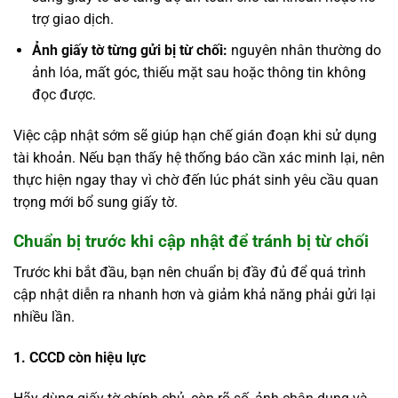
trợ giao dịch.
Ảnh giấy tờ từng gửi bị từ chối:
nguyên nhân thường do
ảnh lóa, mất góc, thiếu mặt sau hoặc thông tin không
đọc được.
Việc cập nhật sớm sẽ giúp hạn chế gián đoạn khi sử dụng
tài khoản. Nếu bạn thấy hệ thống báo cần xác minh lại, nên
thực hiện ngay thay vì chờ đến lúc phát sinh yêu cầu quan
trọng mới bổ sung giấy tờ.
Chuẩn bị trước khi cập nhật để tránh bị từ chối
Trước khi bắt đầu, bạn nên chuẩn bị đầy đủ để quá trình
cập nhật diễn ra nhanh hơn và giảm khả năng phải gửi lại
nhiều lần.
1. CCCD còn hiệu lực