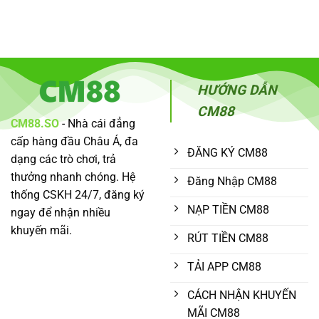
Hội
Giá
Cm88:
có
Viên
Bảo
Đánh
bình
Mật
Giá
luận
Và
Toàn
ở
Uy
Diện
CM88
Tín
Nền
Có
Nền
Tảng
Đáng
Tảng
Giải
Chơi
Trí
Không?
HƯỚNG DẪN
Trực
Đánh
Tuyến
Giá
Chi
CM88
Tiết
CM88.SO
- Nhà cái đẳng
Ưu
Nhược
cấp hàng đầu Châu Á, đa
Điểm
ĐĂNG KÝ CM88
dạng các trò chơi, trả
thưởng nhanh chóng. Hệ
Đăng Nhập CM88
thống CSKH 24/7, đăng ký
NẠP TIỀN CM88
ngay để nhận nhiều
khuyến mãi.
RÚT TIỀN CM88
TẢI APP CM88
CÁCH NHẬN KHUYẾN
MÃI CM88