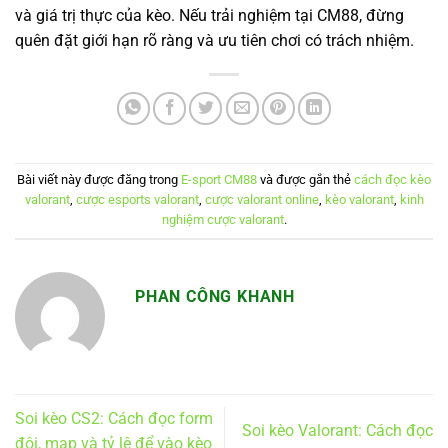
và giá trị thực của kèo. Nếu trải nghiệm tại CM88, đừng
quên đặt giới hạn rõ ràng và ưu tiên chơi có trách nhiệm.
Bài viết này được đăng trong
E-sport CM88
và được gắn thẻ
cách đọc kèo
valorant
,
cược esports valorant
,
cược valorant online
,
kèo valorant
,
kinh
nghiệm cược valorant
.
PHAN CÔNG KHANH
Soi kèo CS2: Cách đọc form
Soi kèo Valorant: Cách đọc
đội, map và tỷ lệ để vào kèo