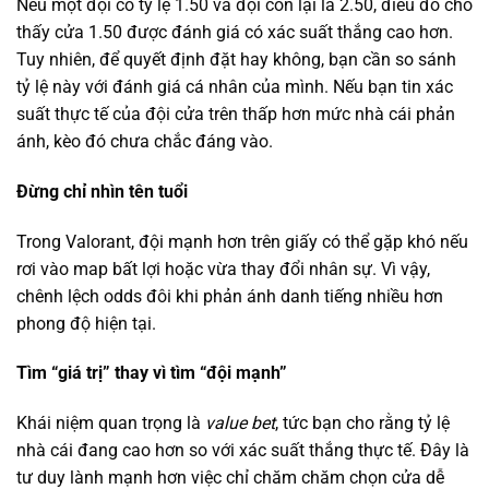
Nếu một đội có tỷ lệ 1.50 và đội còn lại là 2.50, điều đó cho
thấy cửa 1.50 được đánh giá có xác suất thắng cao hơn.
Tuy nhiên, để quyết định đặt hay không, bạn cần so sánh
tỷ lệ này với đánh giá cá nhân của mình. Nếu bạn tin xác
suất thực tế của đội cửa trên thấp hơn mức nhà cái phản
ánh, kèo đó chưa chắc đáng vào.
Đừng chỉ nhìn tên tuổi
Trong Valorant, đội mạnh hơn trên giấy có thể gặp khó nếu
rơi vào map bất lợi hoặc vừa thay đổi nhân sự. Vì vậy,
chênh lệch odds đôi khi phản ánh danh tiếng nhiều hơn
phong độ hiện tại.
Tìm “giá trị” thay vì tìm “đội mạnh”
Khái niệm quan trọng là
value bet
, tức bạn cho rằng tỷ lệ
nhà cái đang cao hơn so với xác suất thắng thực tế. Đây là
tư duy lành mạnh hơn việc chỉ chăm chăm chọn cửa dễ