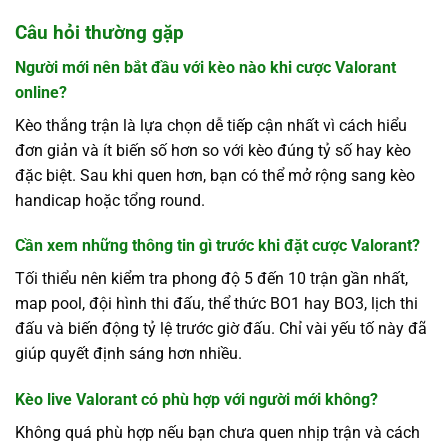
Câu hỏi thường gặp
Người mới nên bắt đầu với kèo nào khi cược Valorant
online?
Kèo thắng trận là lựa chọn dễ tiếp cận nhất vì cách hiểu
đơn giản và ít biến số hơn so với kèo đúng tỷ số hay kèo
đặc biệt. Sau khi quen hơn, bạn có thể mở rộng sang kèo
handicap hoặc tổng round.
Cần xem những thông tin gì trước khi đặt cược Valorant?
Tối thiểu nên kiểm tra phong độ 5 đến 10 trận gần nhất,
map pool, đội hình thi đấu, thể thức BO1 hay BO3, lịch thi
đấu và biến động tỷ lệ trước giờ đấu. Chỉ vài yếu tố này đã
giúp quyết định sáng hơn nhiều.
Kèo live Valorant có phù hợp với người mới không?
Không quá phù hợp nếu bạn chưa quen nhịp trận và cách