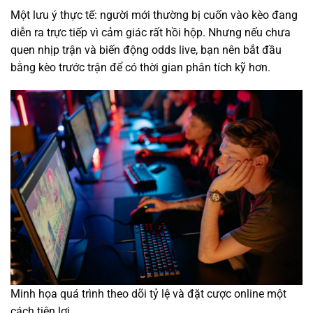
Một lưu ý thực tế: người mới thường bị cuốn vào kèo đang
diễn ra trực tiếp vì cảm giác rất hồi hộp. Nhưng nếu chưa
quen nhịp trận và biến động odds live, bạn nên bắt đầu
bằng kèo trước trận để có thời gian phân tích kỹ hơn.
Minh họa quá trình theo dõi tỷ lệ và đặt cược online một
cách tiện lợi.