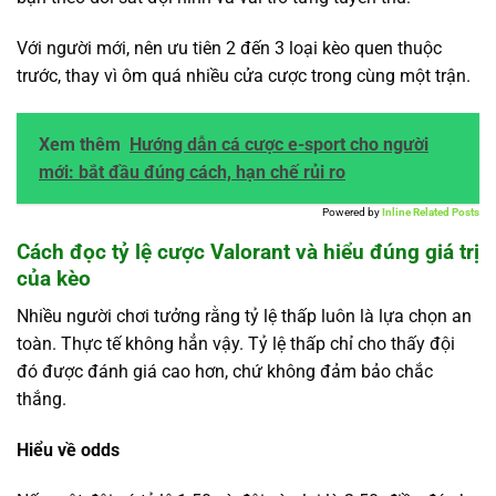
Với người mới, nên ưu tiên 2 đến 3 loại kèo quen thuộc
trước, thay vì ôm quá nhiều cửa cược trong cùng một trận.
Xem thêm
Hướng dẫn cá cược e-sport cho người
mới: bắt đầu đúng cách, hạn chế rủi ro
Powered by
Inline Related Posts
Cách đọc tỷ lệ cược Valorant và hiểu đúng giá trị
của kèo
Nhiều người chơi tưởng rằng tỷ lệ thấp luôn là lựa chọn an
toàn. Thực tế không hẳn vậy. Tỷ lệ thấp chỉ cho thấy đội
đó được đánh giá cao hơn, chứ không đảm bảo chắc
thắng.
Hiểu về odds