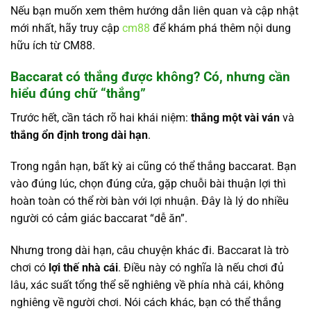
Nếu bạn muốn xem thêm hướng dẫn liên quan và cập nhật
mới nhất, hãy truy cập
cm88
để khám phá thêm nội dung
hữu ích từ CM88.
Baccarat có thắng được không? Có, nhưng cần
hiểu đúng chữ “thắng”
Trước hết, cần tách rõ hai khái niệm:
thắng một vài ván
và
thắng ổn định trong dài hạn
.
Trong ngắn hạn, bất kỳ ai cũng có thể thắng baccarat. Bạn
vào đúng lúc, chọn đúng cửa, gặp chuỗi bài thuận lợi thì
hoàn toàn có thể rời bàn với lợi nhuận. Đây là lý do nhiều
người có cảm giác baccarat “dễ ăn”.
Nhưng trong dài hạn, câu chuyện khác đi. Baccarat là trò
chơi có
lợi thế nhà cái
. Điều này có nghĩa là nếu chơi đủ
lâu, xác suất tổng thể sẽ nghiêng về phía nhà cái, không
nghiêng về người chơi. Nói cách khác, bạn có thể thắng