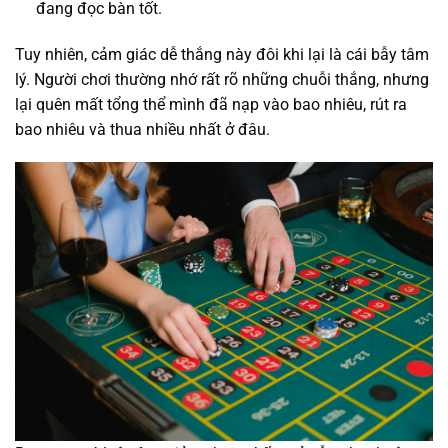
đang đọc bàn tốt.
Tuy nhiên, cảm giác dễ thắng này đôi khi lại là cái bẫy tâm
lý. Người chơi thường nhớ rất rõ những chuỗi thắng, nhưng
lại quên mất tổng thể mình đã nạp vào bao nhiêu, rút ra
bao nhiêu và thua nhiều nhất ở đâu.