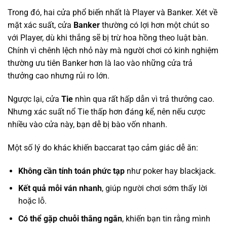
Trong đó, hai cửa phổ biến nhất là Player và Banker. Xét về
mặt xác suất, cửa
Banker
thường có lợi hơn một chút so
với Player, dù khi thắng sẽ bị trừ hoa hồng theo luật bàn.
Chính vì chênh lệch nhỏ này mà người chơi có kinh nghiệm
thường ưu tiên Banker hơn là lao vào những cửa trả
thưởng cao nhưng rủi ro lớn.
Ngược lại, cửa
Tie
nhìn qua rất hấp dẫn vì trả thưởng cao.
Nhưng xác suất nổ Tie thấp hơn đáng kể, nên nếu cược
nhiều vào cửa này, bạn dễ bị bào vốn nhanh.
Một số lý do khác khiến baccarat tạo cảm giác dễ ăn:
Không cần tính toán phức tạp
như poker hay blackjack.
Kết quả mỗi ván nhanh
, giúp người chơi sớm thấy lời
hoặc lỗ.
Có thể gặp chuỗi thắng ngắn
, khiến bạn tin rằng mình