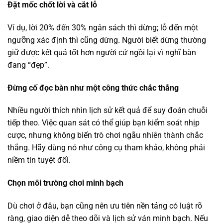
Đặt mốc chốt lời và cắt lỗ
Ví dụ, lời 20% đến 30% ngân sách thì dừng; lỗ đến một
ngưỡng xác định thì cũng dừng. Người biết dừng thường
giữ được kết quả tốt hơn người cứ ngồi lại vì nghĩ bàn
đang “đẹp”.
Đừng cố đọc bàn như một công thức chắc thắng
Nhiều người thích nhìn lịch sử kết quả để suy đoán chuỗi
tiếp theo. Việc quan sát có thể giúp bạn kiểm soát nhịp
cược, nhưng không biến trò chơi ngẫu nhiên thành chắc
thắng. Hãy dùng nó như công cụ tham khảo, không phải
niềm tin tuyệt đối.
Chọn môi trường chơi minh bạch
Dù chơi ở đâu, bạn cũng nên ưu tiên nền tảng có luật rõ
ràng, giao diện dễ theo dõi và lịch sử ván minh bạch. Nếu