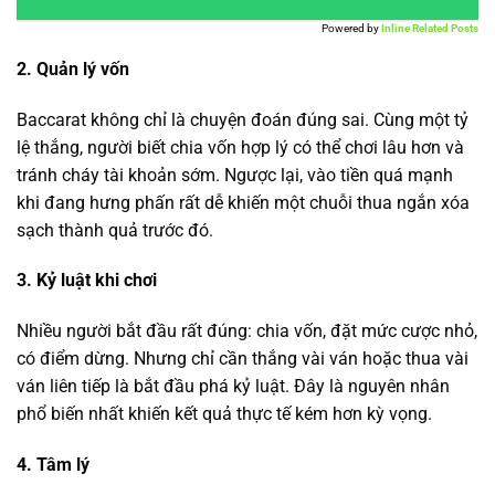
Powered by
Inline Related Posts
2. Quản lý vốn
Baccarat không chỉ là chuyện đoán đúng sai. Cùng một tỷ
lệ thắng, người biết chia vốn hợp lý có thể chơi lâu hơn và
tránh cháy tài khoản sớm. Ngược lại, vào tiền quá mạnh
khi đang hưng phấn rất dễ khiến một chuỗi thua ngắn xóa
sạch thành quả trước đó.
3. Kỷ luật khi chơi
Nhiều người bắt đầu rất đúng: chia vốn, đặt mức cược nhỏ,
có điểm dừng. Nhưng chỉ cần thắng vài ván hoặc thua vài
ván liên tiếp là bắt đầu phá kỷ luật. Đây là nguyên nhân
phổ biến nhất khiến kết quả thực tế kém hơn kỳ vọng.
4. Tâm lý