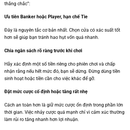
thắng chắc”:
Ưu tiên Banker hoặc Player, hạn chế Tie
Đây là nguyên tắc cơ bản nhất. Chọn cửa có xác suất tốt
hơn sẽ giúp bạn tránh hao hụt vốn quá nhanh.
Chia ngân sách rõ ràng trước khi chơi
Hãy xác định một số tiền riêng cho phiên chơi và chấp
nhận rằng nếu hết mức đó, bạn sẽ dừng. Đừng dùng tiền
sinh hoạt hoặc tiền cần cho việc khác để gỡ.
Đặt mức cược cố định hoặc tăng rất nhẹ
Cách an toàn hơn là giữ mức cược ổn định trong phần lớn
thời gian. Việc nhảy cược quá mạnh chỉ vì cảm xúc thường
làm rủi ro tăng nhanh hơn lợi nhuận.