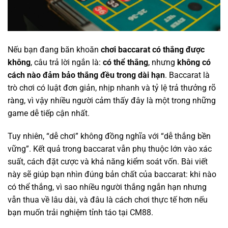
Nếu bạn đang băn khoăn
chơi baccarat có thắng được
không
, câu trả lời ngắn là:
có thể thắng
, nhưng
không có
cách nào đảm bảo thắng đều trong dài hạn
. Baccarat là
trò chơi có luật đơn giản, nhịp nhanh và tỷ lệ trả thưởng rõ
ràng, vì vậy nhiều người cảm thấy đây là một trong những
game dễ tiếp cận nhất.
Tuy nhiên, “dễ chơi” không đồng nghĩa với “dễ thắng bền
vững”. Kết quả trong baccarat vẫn phụ thuộc lớn vào xác
suất, cách đặt cược và khả năng kiểm soát vốn. Bài viết
này sẽ giúp bạn nhìn đúng bản chất của baccarat: khi nào
có thể thắng, vì sao nhiều người thắng ngắn hạn nhưng
vẫn thua về lâu dài, và đâu là cách chơi thực tế hơn nếu
bạn muốn trải nghiệm tỉnh táo tại CM88.