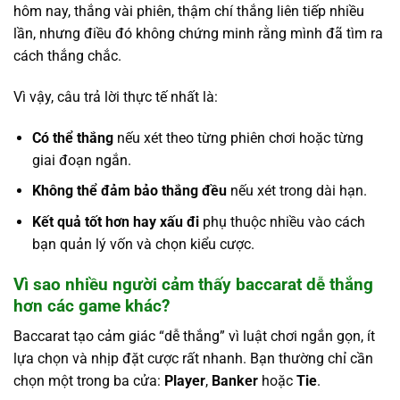
hôm nay, thắng vài phiên, thậm chí thắng liên tiếp nhiều
lần, nhưng điều đó không chứng minh rằng mình đã tìm ra
cách thắng chắc.
Vì vậy, câu trả lời thực tế nhất là:
Có thể thắng
nếu xét theo từng phiên chơi hoặc từng
giai đoạn ngắn.
Không thể đảm bảo thắng đều
nếu xét trong dài hạn.
Kết quả tốt hơn hay xấu đi
phụ thuộc nhiều vào cách
bạn quản lý vốn và chọn kiểu cược.
Vì sao nhiều người cảm thấy baccarat dễ thắng
hơn các game khác?
Baccarat tạo cảm giác “dễ thắng” vì luật chơi ngắn gọn, ít
lựa chọn và nhịp đặt cược rất nhanh. Bạn thường chỉ cần
chọn một trong ba cửa:
Player
,
Banker
hoặc
Tie
.