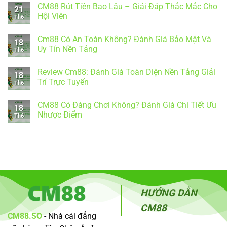
có
CM88 Rút Tiền Bao Lâu – Giải Đáp Thắc Mắc Cho
bình
21
luận
Hội Viên
Th6
ở
Cm88
Không
Lỗi
có
Cm88 Có An Toàn Không? Đánh Giá Bảo Mật Và
Xác
bình
18
Minh
luận
Uy Tín Nền Tảng
Th6
–
ở
Nguyên
CM88
Không
Nhân
Rút
có
Review Cm88: Đánh Giá Toàn Diện Nền Tảng Giải
Và
Tiền
bình
18
Giải
Bao
luận
Trí Trực Tuyến
Th6
Pháp
Lâu
ở
Khắc
–
Cm88
Không
Phục
Giải
Có
có
CM88 Có Đáng Chơi Không? Đánh Giá Chi Tiết Ưu
Hiệu
Đáp
An
bình
18
Quả
Thắc
Toàn
luận
Nhược Điểm
Th6
Mắc
Không?
ở
Cho
Đánh
Review
Không
Hội
Giá
Cm88:
có
Viên
Bảo
Đánh
bình
Mật
Giá
luận
Và
Toàn
ở
Uy
Diện
CM88
Tín
Nền
Có
Nền
Tảng
Đáng
Tảng
Giải
Chơi
Trí
Không?
HƯỚNG DẪN
Trực
Đánh
Tuyến
Giá
Chi
CM88
Tiết
CM88.SO
- Nhà cái đẳng
Ưu
Nhược