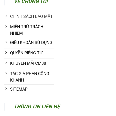
VỀ CHÚNG TÔI
CHÍNH SÁCH BẢO MẬT
MIỄN TRỪ TRÁCH
NHIỆM
ĐIỀU KHOẢN SỬ DỤNG
QUYỀN RIÊNG TƯ
KHUYẾN MÃI CM88
TÁC GIẢ PHAN CÔNG
KHANH
SITEMAP
THÔNG TIN LIÊN HỆ