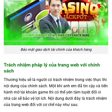
Bảo mật giao dịch tài chính của khách hàng
Trách nhiệm pháp lý của trang web với chính
sách
Thương hiệu sẽ là người có trách nhiệm trong việc thực thi
nội dung của chính sách. Một khi anh em đã tin cậy và tiến
hành mở tài khoản game thì có thể yên tâm tuyệt đối vì
nhà cái sẽ bảo vệ lợi ích. Nội dung dưới đây là trách nhiệm
của trang web đối với cơ chế này như sau: