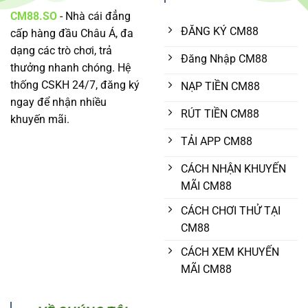
CM88.SO
- Nhà cái đẳng
ĐĂNG KÝ CM88
cấp hàng đầu Châu Á, đa
dạng các trò chơi, trả
Đăng Nhập CM88
thưởng nhanh chóng. Hệ
thống CSKH 24/7, đăng ký
NẠP TIỀN CM88
ngay để nhận nhiều
RÚT TIỀN CM88
khuyến mãi.
TẢI APP CM88
CÁCH NHẬN KHUYẾN
MÃI CM88
CÁCH CHƠI THỬ TẠI
CM88
CÁCH XEM KHUYẾN
MÃI CM88