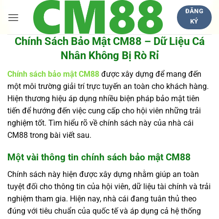
Bỏ
ĐĂNG
qua
KÝ
nội
Chính Sách Bảo Mật CM88 – Dữ Liệu Cá
dung
Nhân Không Bị Rò Rỉ
Chính sách bảo mật CM88
được xây dựng để mang đến
một môi trường giải trí trực tuyến an toàn cho khách hàng.
Hiện thương hiệu áp dụng nhiều biện pháp bảo mật tiên
tiến để hướng đến việc cung cấp cho hội viên những trải
nghiệm tốt. Tìm hiểu rõ về chính sách này của nhà cái
CM88 trong bài viết sau.
Một vài thông tin chính sách bảo mật CM88
Chính sách này hiện được xây dựng nhằm giúp an toàn
tuyệt đối cho thông tin của hội viên, dữ liệu tài chính và trải
nghiệm tham gia. Hiện nay, nhà cái đang tuân thủ theo
đúng với tiêu chuẩn của quốc tế và áp dụng cả hệ thống