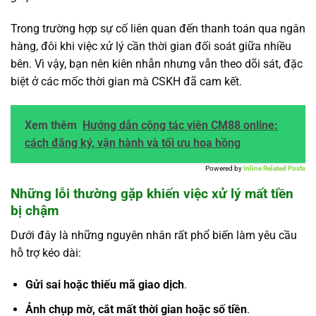
Trong trường hợp sự cố liên quan đến thanh toán qua ngân
hàng, đôi khi việc xử lý cần thời gian đối soát giữa nhiều
bên. Vì vậy, bạn nên kiên nhẫn nhưng vẫn theo dõi sát, đặc
biệt ở các mốc thời gian mà CSKH đã cam kết.
Xem thêm
Hướng dẫn cộng tác viên CM88 online:
cách đăng ký, vận hành và tối ưu hoa hồng
Powered by
Inline Related Posts
Những lỗi thường gặp khiến việc xử lý mất tiền
bị chậm
Dưới đây là những nguyên nhân rất phổ biến làm yêu cầu
hỗ trợ kéo dài:
Gửi sai hoặc thiếu mã giao dịch
.
Ảnh chụp mờ, cắt mất thời gian hoặc số tiền
.