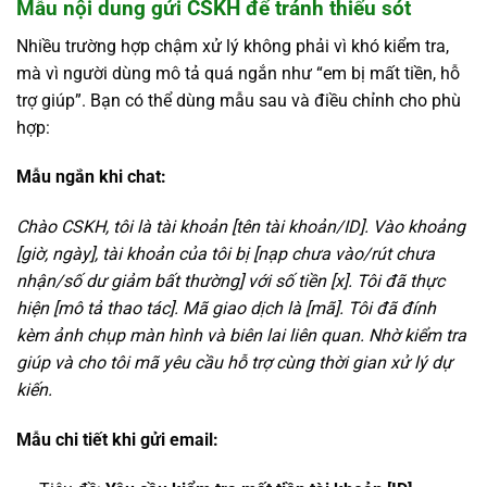
Mẫu nội dung gửi CSKH để tránh thiếu sót
Nhiều trường hợp chậm xử lý không phải vì khó kiểm tra,
mà vì người dùng mô tả quá ngắn như “em bị mất tiền, hỗ
trợ giúp”. Bạn có thể dùng mẫu sau và điều chỉnh cho phù
hợp:
Mẫu ngắn khi chat:
Chào CSKH, tôi là tài khoản [tên tài khoản/ID]. Vào khoảng
[giờ, ngày], tài khoản của tôi bị [nạp chưa vào/rút chưa
nhận/số dư giảm bất thường] với số tiền [x]. Tôi đã thực
hiện [mô tả thao tác]. Mã giao dịch là [mã]. Tôi đã đính
kèm ảnh chụp màn hình và biên lai liên quan. Nhờ kiểm tra
giúp và cho tôi mã yêu cầu hỗ trợ cùng thời gian xử lý dự
kiến.
Mẫu chi tiết khi gửi email: