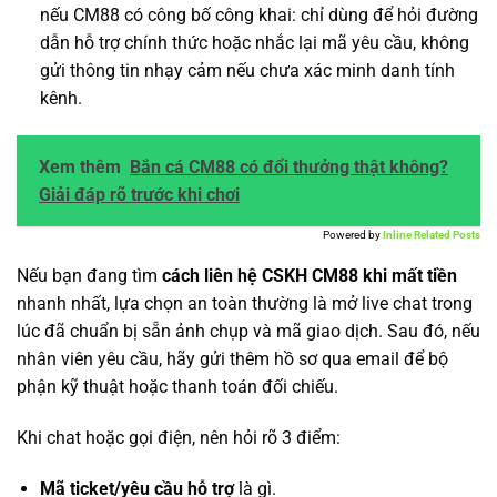
nếu CM88 có công bố công khai: chỉ dùng để hỏi đường
dẫn hỗ trợ chính thức hoặc nhắc lại mã yêu cầu, không
gửi thông tin nhạy cảm nếu chưa xác minh danh tính
kênh.
Xem thêm
Bắn cá CM88 có đổi thưởng thật không?
Giải đáp rõ trước khi chơi
Powered by
Inline Related Posts
Nếu bạn đang tìm
cách liên hệ CSKH CM88 khi mất tiền
nhanh nhất, lựa chọn an toàn thường là mở live chat trong
lúc đã chuẩn bị sẵn ảnh chụp và mã giao dịch. Sau đó, nếu
nhân viên yêu cầu, hãy gửi thêm hồ sơ qua email để bộ
phận kỹ thuật hoặc thanh toán đối chiếu.
Khi chat hoặc gọi điện, nên hỏi rõ 3 điểm:
Mã ticket/yêu cầu hỗ trợ
là gì.