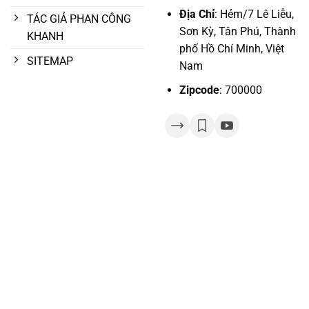
Địa Chỉ
:
Hẻm/7 Lê Liễu,
TÁC GIẢ PHAN CÔNG
Sơn Kỳ, Tân Phú, Thành
KHANH
phố Hồ Chí Minh, Việt
SITEMAP
Nam
Zipcode
: 700000