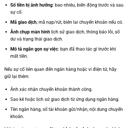
Số tiền bị ảnh hưởng
: bao nhiêu, biến động trước và sau
sự cố.
Mã giao dịch
, mã nạp/rút, biên lai chuyển khoản nếu có.
Ảnh chụp màn hình
lịch sử giao dịch, thông báo lỗi, số
dư và trạng thái giao dịch.
Mô tả ngắn gọn sự việc
: bạn đã thao tác gì trước khi
mất tiền.
Nếu sự cố liên quan đến ngân hàng hoặc ví điện tử, hãy
giữ lại thêm:
Ảnh xác nhận chuyển khoản thành công.
Sao kê hoặc lịch sử giao dịch từ ứng dụng ngân hàng.
Tên ngân hàng, số tài khoản gửi/nhận, nội dung chuyển
khoản.