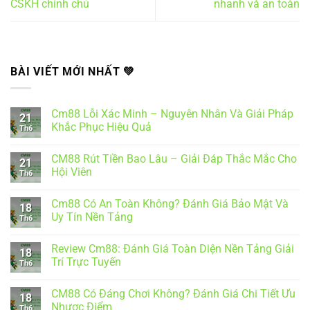
CSKH chính chủ
nhanh và an toàn
BÀI VIẾT MỚI NHẤT ️💚
Cm88 Lỗi Xác Minh – Nguyên Nhân Và Giải Pháp
21
Khắc Phục Hiệu Quả
Th6
Không
có
CM88 Rút Tiền Bao Lâu – Giải Đáp Thắc Mắc Cho
bình
21
luận
Hội Viên
Th6
ở
Cm88
Không
Lỗi
có
Cm88 Có An Toàn Không? Đánh Giá Bảo Mật Và
Xác
bình
18
Minh
luận
Uy Tín Nền Tảng
Th6
–
ở
Nguyên
CM88
Không
Nhân
Rút
có
Review Cm88: Đánh Giá Toàn Diện Nền Tảng Giải
Và
Tiền
bình
18
Giải
Bao
luận
Trí Trực Tuyến
Th6
Pháp
Lâu
ở
Khắc
–
Cm88
Không
Phục
Giải
Có
có
CM88 Có Đáng Chơi Không? Đánh Giá Chi Tiết Ưu
Hiệu
Đáp
An
bình
18
Quả
Thắc
Toàn
luận
Nhược Điểm
Th6