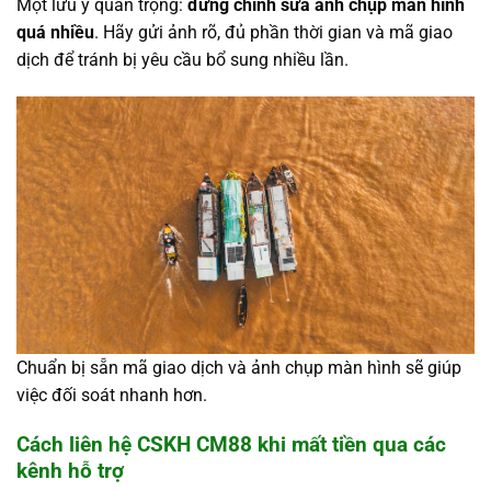
Một lưu ý quan trọng:
đừng chỉnh sửa ảnh chụp màn hình
quá nhiều
. Hãy gửi ảnh rõ, đủ phần thời gian và mã giao
dịch để tránh bị yêu cầu bổ sung nhiều lần.
Chuẩn bị sẵn mã giao dịch và ảnh chụp màn hình sẽ giúp
việc đối soát nhanh hơn.
Cách liên hệ CSKH CM88 khi mất tiền qua các
kênh hỗ trợ