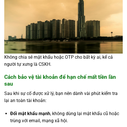
Không chia sẻ mật khẩu hoặc OTP cho bất kỳ ai, kể cả
người tự xưng là CSKH.
Cách bảo vệ tài khoản để hạn chế mất tiền lần
sau
Sau khi sự cố được xử lý, bạn nên dành vài phút kiểm tra
lại an toàn tài khoản:
Đổi mật khẩu mạnh
, không dùng lại mật khẩu cũ hoặc
trùng với email, mạng xã hội.